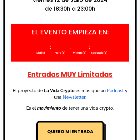
de 18:30h a 23:00h
EL EVENTO EMPIEZA EN:
:
:
:
Día(s)
Hora(s)
Minuto(s)
Segundo(s)
Entradas MUY Limitadas
El proyecto de
La Vida Crypto
es más que un
Podcast
y
una
Newsletter
.
Es el
movimiento
de tener una vida crypto.
QUIERO MI ENTRADA